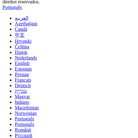
direitos reservados.
Português
العربية
Azerbaijani
Català
中文
Hrvatski
Čeština
Dansk
Nederlands
English
Estonian
Persian
Français
Deutsch
עברית
Magyar
Italiano
Macedonian
Norwegian
Português
Português
Română
Русский