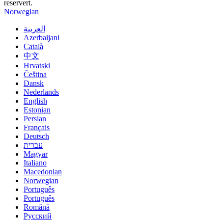
reservert.
Norwegian
العربية
Azerbaijani
Català
中文
Hrvatski
Čeština
Dansk
Nederlands
English
Estonian
Persian
Français
Deutsch
עברית
Magyar
Italiano
Macedonian
Norwegian
Português
Português
Română
Русский