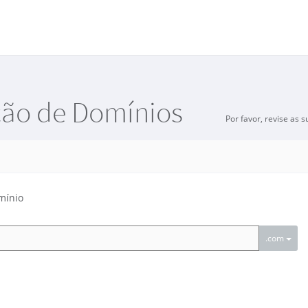
ção de Domínios
Por favor, revise as 
mínio
.com