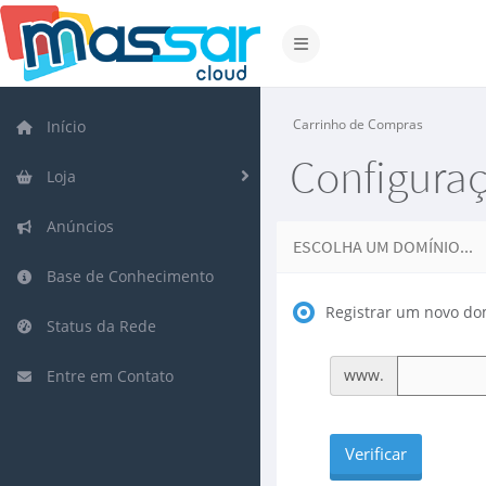
Alternar navegação
Carrinho de Compras
Início
Configura
Loja
Anúncios
ESCOLHA UM DOMÍNIO...
Base de Conhecimento
Registrar um novo do
Status da Rede
www.
Entre em Contato
Verificar