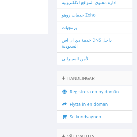
ادارة محتوى المواقع الالكترونية
خدمات زوهو Zoho
برمجيات
خدمة دي ان اس DNS داخل
السعودية
الأمن السيبراني
HANDLINGAR
Registrera en ny domän
Flytta in en domän
Se kundvagnen
VÄLJ VALUTA