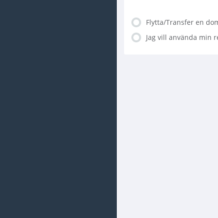
Flytta/Transfer en do
Jag vill använda min