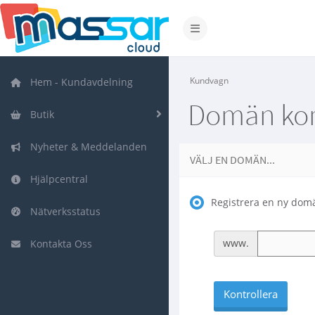
Växla navigering
Kundvagn
Hem - Kundavdelning
Domän kon
Butik
Nyheter & Meddelanden
VÄLJ EN DOMÄN...
Hjälpcentral
Registrera en ny dom
Nätverksstatus
www.
Kontakta Oss
Kontrollera