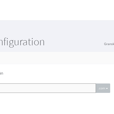
figuration
Gransk
än
.com