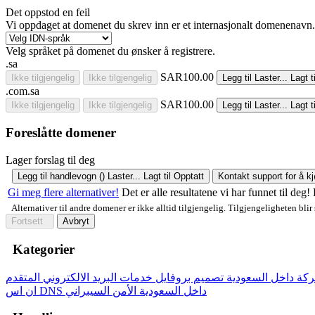
Det oppstod en feil
Vi oppdaget at domenet du skrev inn er et internasjonalt domenenavn. 
Velg språket på domenet du ønsker å registrere.
.sa
SAR100.00
Ikke tilgjengelig
Ikke tilgjengelig
Legg til
Laster...
Lagt ti
.com.sa
SAR100.00
Ikke tilgjengelig
Ikke tilgjengelig
Legg til
Laster...
Lagt ti
Foreslåtte domener
Lager forslag til deg
Legg til handlevogn (
)
Laster...
Lagt til
Opptatt
Kontakt support for å k
Gi meg flere alternativer!
Det er alle resultatene vi har funnet til deg
Alternativer til andre domener er ikke alltid tilgjengelig. Tilgjengeligheten blir
Fortsett
Avbryt
Kategorier
كة داخل السعودية
تصميم بروفايل
ان اس DNS داخل السعودية
الأمن السيبراني