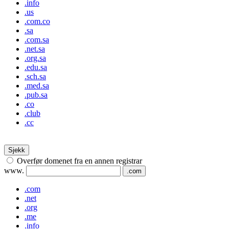
.info
.us
.com.co
.sa
.com.sa
.net.sa
.org.sa
.edu.sa
.sch.sa
.med.sa
.pub.sa
.co
.club
.cc
Sjekk
Overfør domenet fra en annen registrar
www.
.com
.com
.net
.org
.me
.info