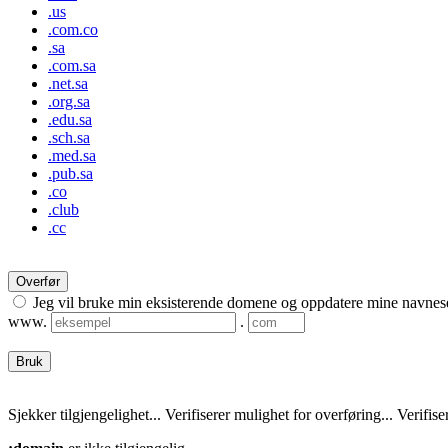
.us
.com.co
.sa
.com.sa
.net.sa
.org.sa
.edu.sa
.sch.sa
.med.sa
.pub.sa
.co
.club
.cc
Overfør
Jeg vil bruke min eksisterende domene og oppdatere mine navnes
www.
.
Bruk
Sjekker tilgjengelighet...
Verifiserer mulighet for overføring...
Verifise