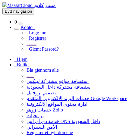
Bytt navigasjon
0
Konto
Logg inn
Registrer
-----
Glemt Passord?
Hjem
Butikk
Bla gjennom alle
-----
استضافة مواقع مشتركة لينكس
استضافة مشتركة داخل السعودية
تصميم بروفايل
خدمات البريد الالكتروني المتقدم Google Workspace
ادارة محتوى المواقع الالكترونية
خدمات زوهو Zoho
برمجيات
خدمة دي ان اس DNS داخل السعودية
الأمن السيبراني
Registrer et nytt domene