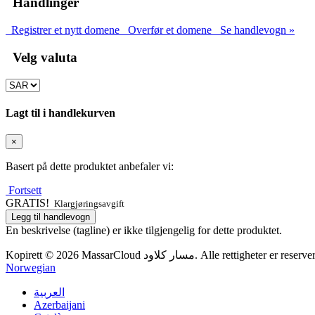
Handlinger
Registrer et nytt domene
Overfør et domene
Se handlevogn »
Velg valuta
Lagt til i handlekurven
×
Basert på dette produktet anbefaler vi:
Fortsett
GRATIS!
Klargjøringsavgift
Legg til handlevogn
En beskrivelse (tagline) er ikke tilgjengelig for dette produktet.
Kopirett © 2026 MassarCloud مسار كلاود. Alle rettigheter er reserv
Norwegian
العربية
Azerbaijani