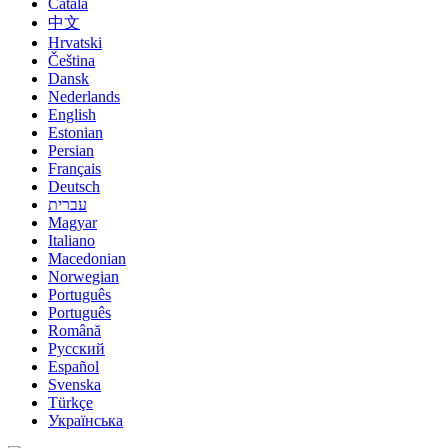
Català
中文
Hrvatski
Čeština
Dansk
Nederlands
English
Estonian
Persian
Français
Deutsch
עברית
Magyar
Italiano
Macedonian
Norwegian
Português
Português
Română
Русский
Español
Svenska
Türkçe
Українська