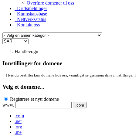
Overføre domener til oss
Driftsmeldinger
Kunnskapsbase
Nettverksstatus
Kontakt oss
Handlevogn
Innstillinger for domene
Hvis du bestiller kun domene hos oss, vennligst se gjennom dine innstillinger fo
Velg et domene...
Registrere et nytt domene
www.
.com
.com
.net
.org
.me