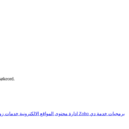
 søkeord.
برمجيات
خدمة دي
خدمات زوهو Zoho
ادارة محتوى المواقع الالكترونية