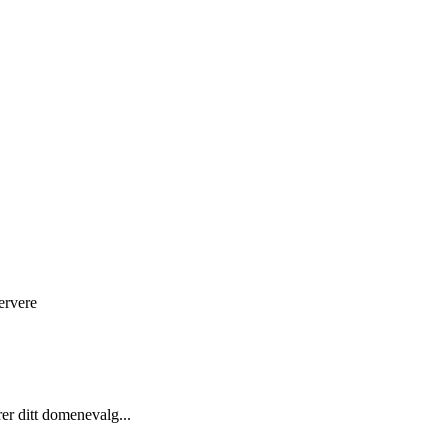
ervere
rer ditt domenevalg...