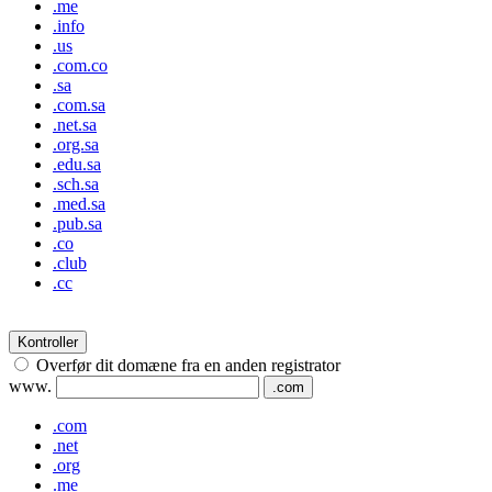
.me
.info
.us
.com.co
.sa
.com.sa
.net.sa
.org.sa
.edu.sa
.sch.sa
.med.sa
.pub.sa
.co
.club
.cc
Kontroller
Overfør dit domæne fra en anden registrator
www.
.com
.com
.net
.org
.me