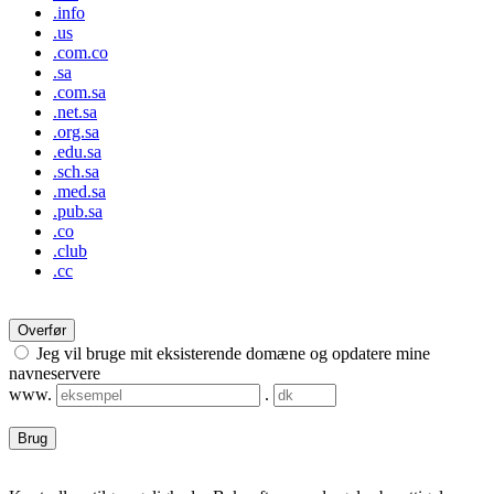
.info
.us
.com.co
.sa
.com.sa
.net.sa
.org.sa
.edu.sa
.sch.sa
.med.sa
.pub.sa
.co
.club
.cc
Overfør
Jeg vil bruge mit eksisterende domæne og opdatere mine
navneservere
www.
.
Brug