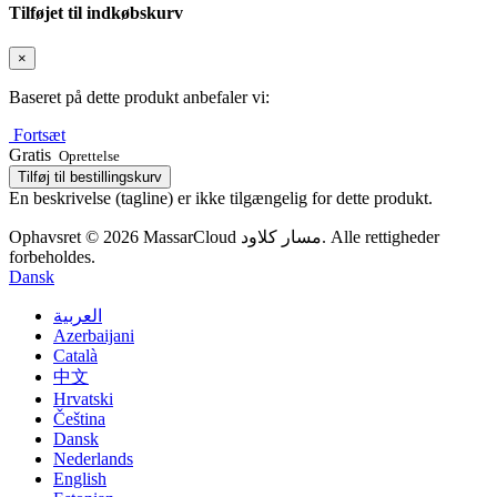
Tilføjet til indkøbskurv
×
Baseret på dette produkt anbefaler vi:
Fortsæt
Gratis
Oprettelse
Tilføj til bestillingskurv
En beskrivelse (tagline) er ikke tilgængelig for dette produkt.
Ophavsret © 2026 MassarCloud مسار كلاود. Alle rettigheder
forbeholdes.
Dansk
العربية
Azerbaijani
Català
中文
Hrvatski
Čeština
Dansk
Nederlands
English