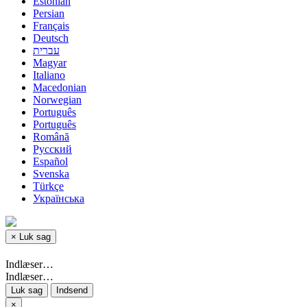
Estonian
Persian
Français
Deutsch
עברית
Magyar
Italiano
Macedonian
Norwegian
Português
Português
Română
Русский
Español
Svenska
Türkçe
Українська
×
Luk sag
Indlæser…
Indlæser…
Luk sag
Indsend
×