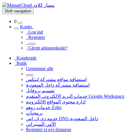
Skift navigation
0
Konto
Log ind
Registrer
-----
Glemt adgangskode?
Kundeside
Butik
Gennemse alle
-----
استضافة مواقع مشتركة لينكس
استضافة مشتركة داخل السعودية
تصميم بروفايل
خدمات البريد الالكتروني المتقدم Google Workspace
ادارة محتوى المواقع الالكترونية
خدمات زوهو Zoho
برمجيات
خدمة دي ان اس DNS داخل السعودية
الأمن السيبراني
Registrer et nyt domæne