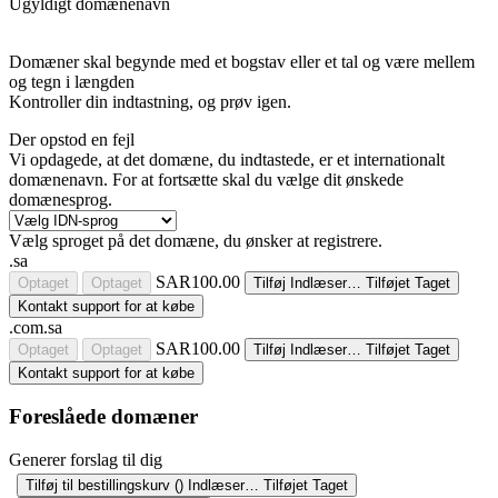
Ugyldigt domænenavn
Domæner skal begynde med et bogstav eller et tal
og være mellem
og
tegn i længden
Kontroller din indtastning, og prøv igen.
Der opstod en fejl
Vi opdagede, at det domæne, du indtastede, er et internationalt
domænenavn. For at fortsætte skal du vælge dit ønskede
domænesprog.
Vælg sproget på det domæne, du ønsker at registrere.
.sa
SAR100.00
Optaget
Optaget
Tilføj
Indlæser…
Tilføjet
Taget
Kontakt support for at købe
.com.sa
SAR100.00
Optaget
Optaget
Tilføj
Indlæser…
Tilføjet
Taget
Kontakt support for at købe
Foreslåede domæner
Generer forslag til dig
Tilføj til bestillingskurv (
)
Indlæser…
Tilføjet
Taget