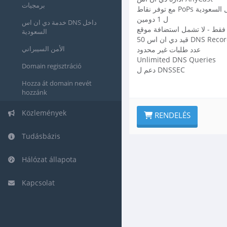
برمجيات
قاط PoPs داخل السعودية
ل 1 دومين
خدمة دي ان اس DNS داخل
فقط - لا تشمل استضافة موقع
السعودية
د دي ان اس DNS Records
الأمن السيبراني
عدد طلبات غير محدود
Unlimited DNS Queries
Domain regisztráció
دعم ل DNSSEC
Hozza át domain nevét
hozzánk
Közlemények
RENDELÉS
Tudásbázis
Hálózat állapota
Kapcsolat