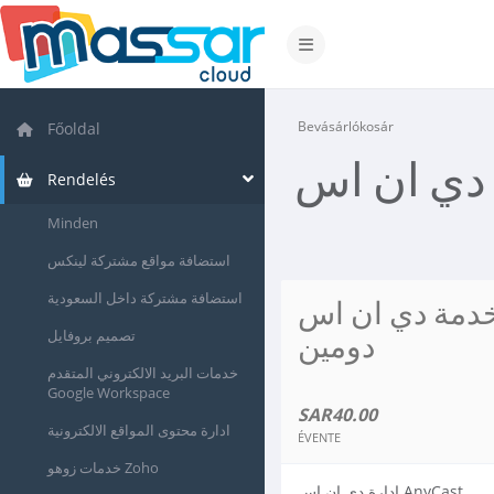
Váltás a navigációra
Bevásárlókosár
Főoldal
Rendelés
Minden
استضافة مواقع مشتركة لينكس
استضافة مشتركة داخل السعودية
دمة دي ان اس ANYCAST 1
تصميم بروفايل
دومين
خدمات البريد الالكتروني المتقدم
Google Workspace
SAR40.00
ادارة محتوى المواقع الالكترونية
ÉVENTE
خدمات زوهو Zoho
ادارة دي ان اس AnyCast