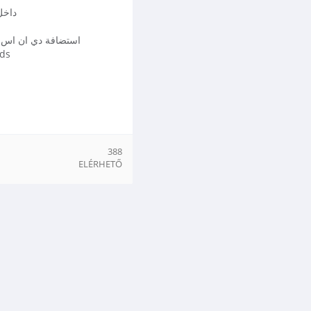
مع توفر ن
استضافة دي ان اس 
50 قي
388
ELÉRHETŐ