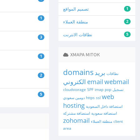
1
تصميم المواقع
1
2
منطقة العملاء
5
نطاقات الانترنت
3
ХМАРА МІТОК
1
domains
بريد
نطاقات
2
webmail
email
الكتروني
تسجيل
pop
imap
SPF
cloudstorage
5
web
ssl
https
دومين سعودي
hosting
استضافة داخل السعودية
استضافة سعودية
استضافة مشتركة
zohomail
client
منطقة العملاء
area