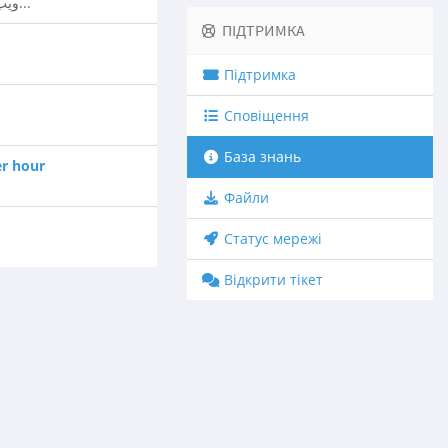
ويب ميل هو نظام وجد خصيصا ليسمح لك بالدخول الى حساب بريدك الالكتروني من خلال اي متصفح انترنت ودون...
ПІДТРИМКА
Підтримка
Сповіщення
База знань
ظهور رسالة 
Файли
Статус мережі
Відкрити тікет