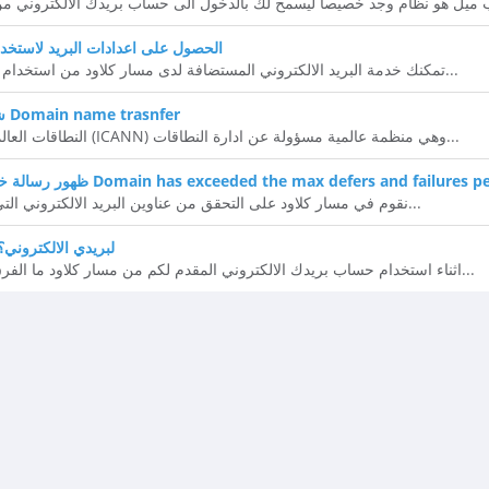
الحصول على اعدادات البريد لاستخدا
تمكنك خدمة البريد الالكتروني المستضافة لدى مسار كلاود من استخدام بريدك الالكتروني من جوالك او...
شروط نقل النطاقات العالمية Domain name trasnfer
النطاقات العالمية تدار من قبل منظمة الايكان (ICANN) وهي منظمة عالمية مسؤولة عن ادارة النطاقات...
خطا عن ارسال بريد الكتروني Domain has exceeded the max defers and failures per hour
نقوم في مسار كلاود على التحقق من عناوين البريد الالكتروني التي تقوم بارسال الرسائل لها انت...
هل استخدم POP او IMAP لبريدي الالكتروني
ننصحك دوما باستخدام IMAP اثناء استخدام حساب بريدك الالكتروني المقدم لكم من مسار كلاود ما الفرق...