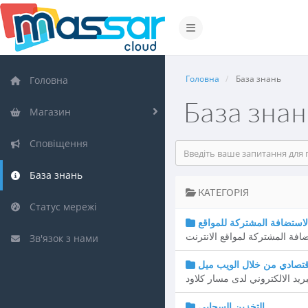
Переключити навігацію
Головна
База знань
Головна
База знан
Магазин
Сповіщення
База знань
КАТЕГОРІЯ
Статус мережі
لاستضافة المشتركة للمواقع
افة المشتركة لمواقع الانترنت
Зв'язок з нами
لاقتصادي من خلال الويب ميل
يد الالكتروني لدى مسار كلاود
التخزين السحابي