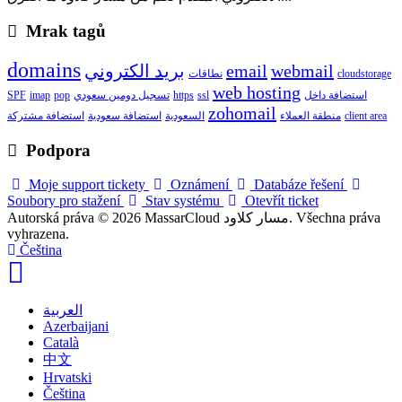
Mrak tagů
domains
webmail
email
بريد الكتروني
cloudstorage
نطاقات
web hosting
استضافة داخل
ssl
https
تسجيل دومين سعودي
pop
imap
SPF
zohomail
client area
منطقة العملاء
السعودية
استضافة سعودية
استضافة مشتركة
Podpora
Moje support tickety
Oznámení
Databáze řešení
Soubory pro stažení
Stav systému
Otevřít ticket
Autorská práva © 2026 MassarCloud مسار كلاود. Všechna práva
vyhrazena.
Čeština
العربية
Azerbaijani
Català
中文
Hrvatski
Čeština