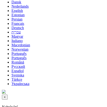
Dansk
Nederlands
English
Estonian
Persian
Français
Deutsch
עברית
Magyar
Italiano
Macedonian
Norwegian
Português
Português
Română
Русский
Español
Svenska
Türkçe
Українська
×
Zavřít
ticket
Nahrávání...