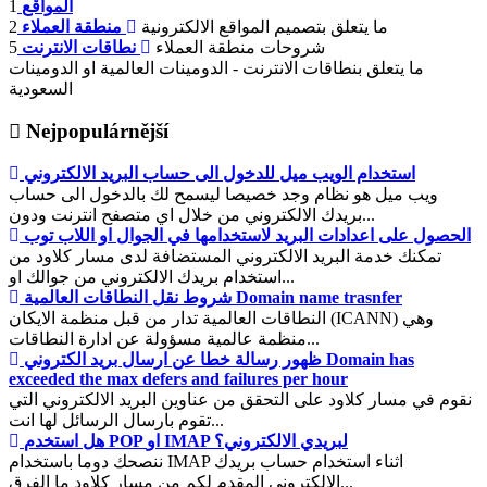
المواقع
1
ما يتعلق بتصميم المواقع الالكترونية
منطقة العملاء
2
شروحات منطقة العملاء
نطاقات الانترنت
5
ما يتعلق بنطاقات الانترنت - الدومينات العالمية او الدومينات
السعودية
Nejpopulárnější
استخدام الويب ميل للدخول الى حساب البريد الالكتروني
ويب ميل هو نظام وجد خصيصا ليسمح لك بالدخول الى حساب
بريدك الالكتروني من خلال اي متصفح انترنت ودون...
الحصول على اعدادات البريد لاستخدامها في الجوال او اللاب توب
تمكنك خدمة البريد الالكتروني المستضافة لدى مسار كلاود من
استخدام بريدك الالكتروني من جوالك او...
شروط نقل النطاقات العالمية Domain name trasnfer
النطاقات العالمية تدار من قبل منظمة الايكان (ICANN) وهي
منظمة عالمية مسؤولة عن ادارة النطاقات...
ظهور رسالة خطا عن ارسال بريد الكتروني Domain has
exceeded the max defers and failures per hour
نقوم في مسار كلاود على التحقق من عناوين البريد الالكتروني التي
تقوم بارسال الرسائل لها انت...
هل استخدم POP او IMAP لبريدي الالكتروني؟
ننصحك دوما باستخدام IMAP اثناء استخدام حساب بريدك
الالكتروني المقدم لكم من مسار كلاود ما الفرق...