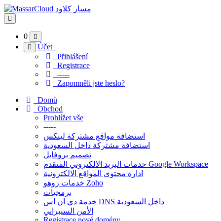
Přepnout
navigaci
0
Účet
Přihlášení
Registrace
-----
Zapomněli jste heslo?
Domů
Obchod
Prohlížet vše
-----
استضافة مواقع مشتركة لينكس
استضافة مشتركة داخل السعودية
تصميم بروفايل
خدمات البريد الالكتروني المتقدم Google Workspace
ادارة محتوى المواقع الالكترونية
خدمات زوهو Zoho
برمجيات
خدمة دي ان اس DNS داخل السعودية
الأمن السيبراني
Registrace nové domény