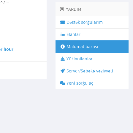
ويب ميل هو نظام وجد خصيصا ليسمح لك بالدخول الى حساب بريدك الالكتروني من خلال اي متصفح انترنت ودون...
YARDIM
Dəstək sorğularım
Elanlar
Məlumat bazası
ظهور رسالة 
Yüklənilənlər
Server/Şəbəkə vəziyyəti
Yeni sorğu aç