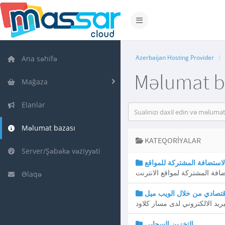
Naviqasiyaya keçid
Azerbaijan Hosting Provider
Ana səhifə
Məlumat b
Mağaza
Elanlar
Məlumat bazası
KATEQORIYALAR
Server/Şəbəkə vəziyyəti
لاستضافة المشتركة للمواقع
افة المشتركة لمواقع الانترنت
Əlaqə
لاقتصادي من خلال الويب ميل
يد الالكتروني لدى مسار كلاود
التخزين السحابي