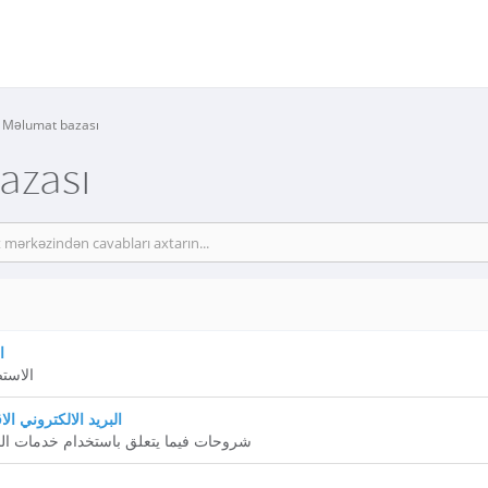
Məlumat bazası
azası
ا
الاستض
البريد الالكتروني ا
شروحات فيما يتعلق باستخدام خدمات البر