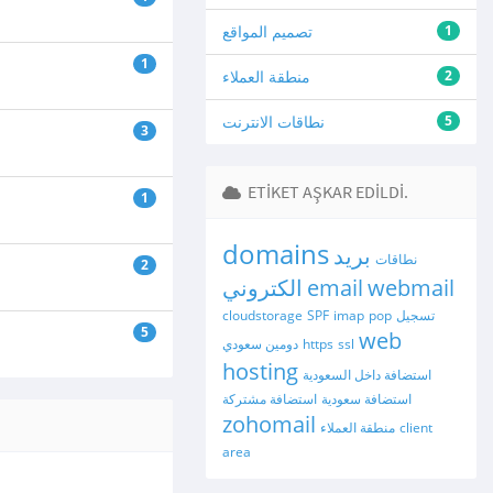
1
تصميم المواقع
1
2
منطقة العملاء
5
نطاقات الانترنت
3
ETIKET AŞKAR EDILDI.
1
domains
بريد
نطاقات
2
webmail
email
الكتروني
تسجيل
pop
imap
SPF
cloudstorage
5
web
ssl
https
دومين سعودي
hosting
استضافة داخل السعودية
استضافة سعودية
استضافة مشتركة
zohomail
client
منطقة العملاء
area