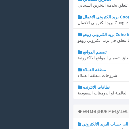
تعلق بخدمة التخزين السحابي
Google Wor
Google Workspace
روني زوهو Zoho Mail
تصميم المواقع
علق بتصميم المواقع الالكترونية
منطقة العملاء
شروحات منطقة العملاء
نطاقات الانترنت
العالمية او الدومينات السعودية
ƏN MƏŞHUR MƏQALƏL
لى حساب البريد الالكتروني