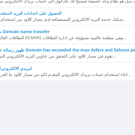
الحصول على اعدادات البريد لاستخدا
تمكنك خدمة البريد الالكتروني المستضافة لدى مسار كلاود من استخدام بريدك الالكتروني من جوالك او...
شروط نقل النطاقات العالمية Domain name trasnfer
النطاقات العالمية تدار من قبل منظمة الايكان (ICANN) وهي منظمة عالمية مسؤولة عن ادارة النطاقات...
خطا عن ارسال بريد الكتروني Domain has exceeded the max defers and failures per hour
نقوم في مسار كلاود على التحقق من عناوين البريد الالكتروني التي تقوم بارسال الرسائل لها انت...
هل استخدم POP او IMAP لبريدي الالكتروني
ننصحك دوما باستخدام IMAP اثناء استخدام حساب بريدك الالكتروني المقدم لكم من مسار كلاود ما الفرق...