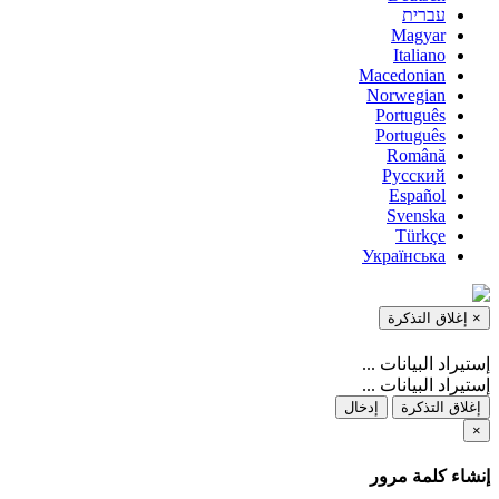
עברית
Magyar
Italiano
Macedonian
Norwegian
Português
Português
Română
Русский
Español
Svenska
Türkçe
Українська
×
إغلاق التذكرة
إستيراد البيانات ...
إستيراد البيانات ...
إغلاق التذكرة
إدخال
×
إنشاء كلمة مرور