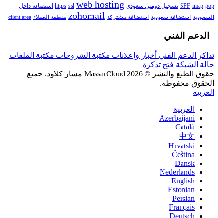
web hosting
pop
imap
SPF
تسجيل دومين سعودي
ssl
https
استضافة داخل
zohomail
السعودية
استضافة سعودية
استضافة مشتركة
منطقة العملاء
client area
الدعم الفني
تذاكر الدعم الفني
أخبار وإعلانات
مكتبة الشروحات
مكتبة الملفات
حالة الشبكة
فتح تذكرة
حقوق الطبع والنشر © 2026 MassarCloud مسار كلاود. جميع
الحقوق محفوظة.
العربية
العربية
Azerbaijani
Català
中文
Hrvatski
Čeština
Dansk
Nederlands
English
Estonian
Persian
Français
Deutsch