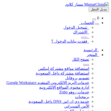
تبديل التنقل
0
الحساب
تسجيل الدخول
الإشتراك
-----
فقدت بيانات الدخول ؟
الرئيسية
المتجر
تصفح الكل
-----
استضافة مواقع مشتركة لينكس
استضافة مشتركة داخل السعودية
تصميم بروفايل
خدمات البريد الالكتروني المتقدم Google Workspace
ادارة محتوى المواقع الالكترونية
خدمات زوهو Zoho
برمجيات
خدمة دي ان اس DNS داخل السعودية
الأمن السيبراني
تسجيل نطاق جديد