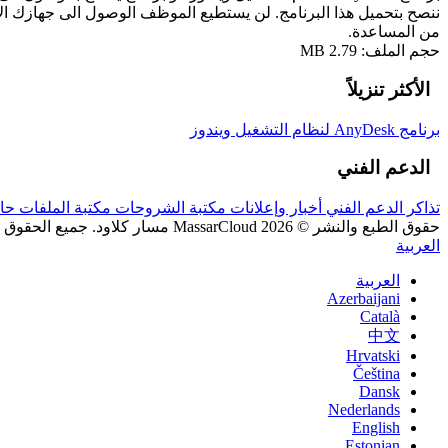
ننصح بتحميل هذا البرنامج. لن يستطيع الموظف الوصول الى جهازك الا ب
من المساعدة.
حجم الملف: 2.79 MB
الأكثر تنزيلاً
برنامج AnyDesk لنظام التشغيل ويندوز
الدعم الفني
تذاكر الدعم الفني
أخبار وإعلانات
مكتبة الشروحات
مكتبة الملفات
حا
حقوق الطبع والنشر © 2026 MassarCloud مسار كلاود. جميع الحقوق محفوظة.
العربية
العربية
Azerbaijani
Català
中文
Hrvatski
Čeština
Dansk
Nederlands
English
Estonian