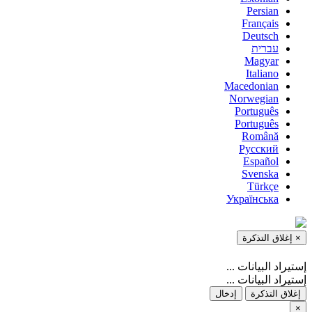
Persian
Français
Deutsch
עברית
Magyar
Italiano
Macedonian
Norwegian
Português
Português
Română
Русский
Español
Svenska
Türkçe
Українська
×
إغلاق التذكرة
إستيراد البيانات ...
إستيراد البيانات ...
إغلاق التذكرة
إدخال
×