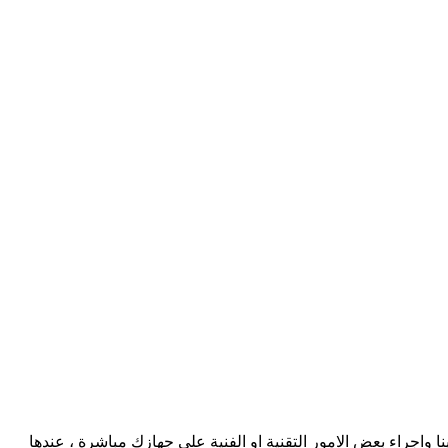
لدينا واجراء بعض الامور التقنية او الفنية على جهازك مباشرة ، عندها