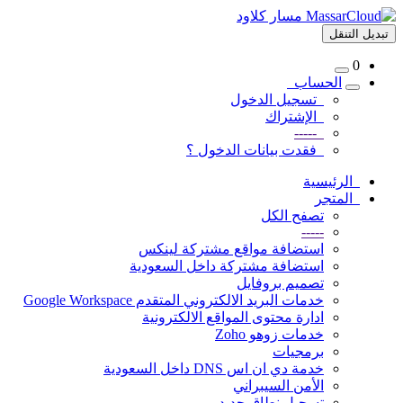
تبديل التنقل
0
الحساب
تسجيل الدخول
الإشتراك
-----
فقدت بيانات الدخول ؟
الرئيسية
المتجر
تصفح الكل
-----
استضافة مواقع مشتركة لينكس
استضافة مشتركة داخل السعودية
تصميم بروفايل
خدمات البريد الالكتروني المتقدم Google Workspace
ادارة محتوى المواقع الالكترونية
خدمات زوهو Zoho
برمجيات
خدمة دي ان اس DNS داخل السعودية
الأمن السيبراني
تسجيل نطاق جديد